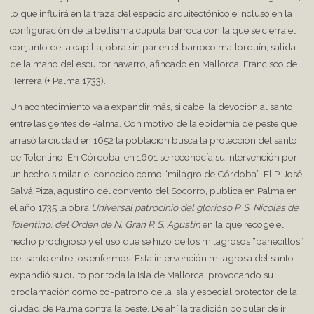
lo que influirá en la traza del espacio arquitectónico e incluso en la
configuración de la bellísima cúpula barroca con la que se cierra el
conjunto de la capilla, obra sin par en el barroco mallorquín, salida
de la mano del escultor navarro, afincado en Mallorca, Francisco de
Herrera (+ Palma 1733).
Un acontecimiento va a expandir más, si cabe, la devoción al santo
entre las gentes de Palma. Con motivo de la epidemia de peste que
arrasó la ciudad en 1652 la población busca la protección del santo
de Tolentino. En Córdoba, en 1601 se reconocía su intervención por
un hecho similar, el conocido como “milagro de Córdoba”. El P. José
Salvá Piza, agustino del convento del Socorro, publica en Palma en
el año 1735 la obra
Universal patrocinio del glorioso P. S. Nicolás de
Tolentino, del Orden de N. Gran P. S. Agustín
en la que recoge el
hecho prodigioso y el uso que se hizo de los milagrosos “panecillos”
del santo entre los enfermos. Esta intervención milagrosa del santo
expandió su culto por toda la Isla de Mallorca, provocando su
proclamación como co-patrono de la Isla y especial protector de la
ciudad de Palma contra la peste. De ahí la tradición popular de ir