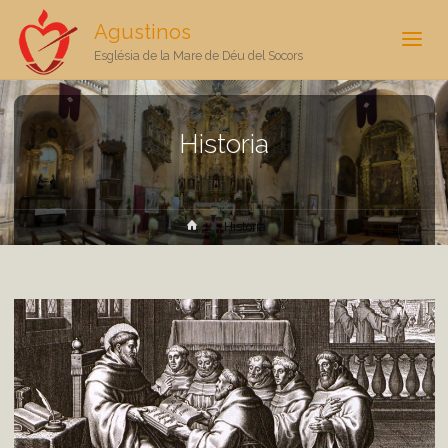
Agustinos
Església de la Mare de Déu del Socors
Historia
Inicio
Historia