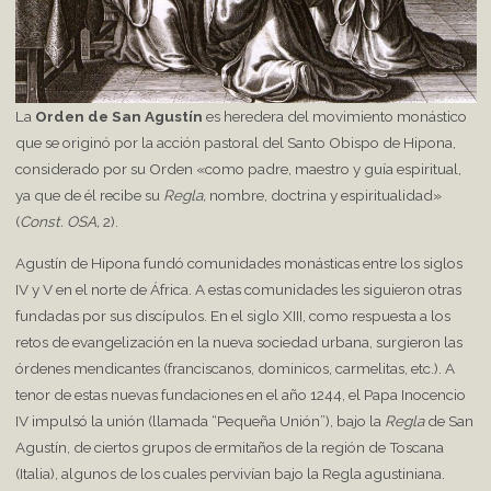
La
Orden de San Agustín
es heredera del movimiento monástico
que se originó por la acción pastoral del Santo Obispo de Hipona,
considerado por su Orden «como padre, maestro y guía espiritual,
ya que de él recibe su
Regla,
nombre, doctrina y espiritualidad»
(
Const. OSA,
2).
Agustín de Hipona fundó comunidades monásticas entre los siglos
IV y V en el norte de África. A estas comunidades les siguieron otras
fundadas por sus discípulos. En el siglo XIII, como respuesta a los
retos de evangelización en la nueva sociedad urbana, surgieron las
órdenes mendicantes (franciscanos, dominicos, carmelitas, etc.). A
tenor de estas nuevas fundaciones en el año 1244, el Papa Inocencio
IV impulsó la unión (llamada “Pequeña Unión”), bajo la
Regla
de San
Agustín, de ciertos grupos de ermitaños de la región de Toscana
(Italia), algunos de los cuales pervivían bajo la Regla agustiniana.