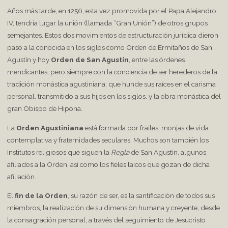
Años más tarde, en 1256, esta vez promovida por el Papa Alejandro
IV, tendría lugar la unión (llamada “Gran Unión”) de otros grupos
semejantes. Estos dos movimientos de estructuración jurídica dieron
paso a la conocida en los siglos como Orden de Ermitaños de San
Agustín y hoy
Orden de San Agustín
, entre las órdenes
mendicantes; pero siempre con la conciencia de ser herederos de la
tradición monástica agustiniana, que hunde sus raíces en el carisma
personal, transmitido a sus hijos en los siglos, y la obra monástica del
gran Obispo de Hipona.
La
Orden Agustiniana
está formada por frailes, monjas de vida
contemplativa y fraternidades seculares. Muchos son también los
Institutos religiosos que siguen la
Regla
de San Agustín, algunos
afiliados a la Orden, así como los fieles laicos que gozan de dicha
afiliación.
El
fin de la Orden
, su razón de ser, es la santificación de todos sus
miembros, la realización de su dimensión humana y creyente, desde
la consagración personal, a través del seguimiento de Jesucristo