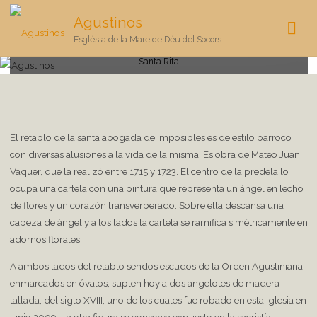
Capilla de Santa Rita
Agustinos
Església de la Mare de Déu del Socors
Inicio
La iglesia
Capilla de San Nicolás de Tolentino
Capilla de
Santa Rita
El retablo de la santa abogada de imposibles es de estilo barroco
con diversas alusiones a la vida de la misma. Es obra de Mateo Juan
Vaquer, que la realizó entre 1715 y 1723. El centro de la predela lo
ocupa una cartela con una pintura que representa un ángel en lecho
de flores y un corazón transverberado. Sobre ella descansa una
cabeza de ángel y a los lados la cartela se ramifica simétricamente en
adornos florales.
A ambos lados del retablo sendos escudos de la Orden Agustiniana,
enmarcados en óvalos, suplen hoy a dos angelotes de madera
tallada, del siglo XVIII, uno de los cuales fue robado en esta iglesia en
junio 2009. La otra figura se conserva expuesto en la sacristía.