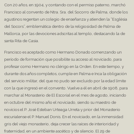
Con 20 años, en 1904, y contando con el permiso paterno, marchó
Francisco al convento de Ntra. Sra. del Socorro de Palma, donde los
agustinos regentan un colegio de enseñanza y atienden la “Esglèsia
del Socors”, emblemática dentro de la religiosidad de Palma de
Mallorca, por las devociones adscritas al templo, destacando la de
santa Rita de Casia.
Francisco es aceptado como Hermano Donado comenzando un
período de formación que posibilite su acceso al noviciado, para
profesar como Hermano no clérigo en la Orden. En este tiempo, y
durante dos años completos, cumple en Palma e Inca la obligación
del servicio militar, del que no pudo ser excluido por la edad límite
con la que ingresó en el convento. Vuelve a él en abril de 1908, para
marchar al Monasterio de El Escorial en el mes de agosto, iniciando
en octubre del mismo año el noviciado, siendo su maestro de
novicios el P. José Esteban Urteaga Urreta y prior del Monasterio
escurialense el P. Manuel Donis. En el noviciado, en la inmensidad
gris del viejo monasterio, deja crecer las raíces de interioridad y
fraternidad, en un ambiente ascético y de silencio. El 29 de