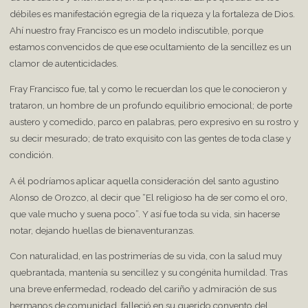
débiles es manifestación egregia de la riqueza y la fortaleza de Dios.
Ahí nuestro fray Francisco es un modelo indiscutible, porque
estamos convencidos de que ese ocultamiento de la sencillez es un
clamor de autenticidades.
Fray Francisco fue, tal y como le recuerdan los que le conocieron y
trataron, un hombre de un profundo equilibrio emocional; de porte
austero y comedido, parco en palabras, pero expresivo en su rostro y
su decir mesurado; de trato exquisito con las gentes de toda clase y
condición.
A él podríamos aplicar aquella consideración del santo agustino
Alonso de Orozco, al decir que “El religioso ha de ser como el oro,
que vale mucho y suena poco”. Y así fue toda su vida, sin hacerse
notar, dejando huellas de bienaventuranzas.
Con naturalidad, en las postrimerías de su vida, con la salud muy
quebrantada, mantenía su sencillez y su congénita humildad. Tras
una breve enfermedad, rodeado del cariño y admiración de sus
hermanos de comunidad, falleció en su querido convento del