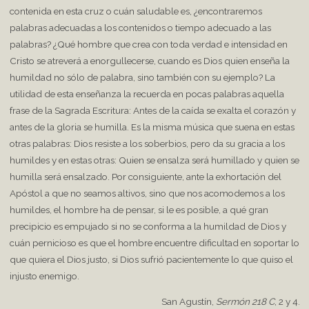
contenida en esta cruz o cuán saludable es, ¿encontraremos
palabras adecuadas a los contenidos o tiempo adecuado a las
palabras? ¿Qué hombre que crea con toda verdad e intensidad en
Cristo se atreverá a enorgullecerse, cuando es Dios quien enseña la
humildad no sólo de palabra, sino también con su ejemplo? La
utilidad de esta enseñanza la recuerda en pocas palabras aquella
frase de la Sagrada Escritura: Antes de la caída se exalta el corazón y
antes de la gloria se humilla. Es la misma música que suena en estas
otras palabras: Dios resiste a los soberbios, pero da su gracia a los
humildes y en estas otras: Quien se ensalza será humillado y quien se
humilla será ensalzado. Por consiguiente, ante la exhortación del
Apóstol a que no seamos altivos, sino que nos acomodemos a los
humildes, el hombre ha de pensar, si le es posible, a qué gran
precipicio es empujado si no se conforma a la humildad de Dios y
cuán pernicioso es que el hombre encuentre dificultad en soportar lo
que quiera el Dios justo, si Dios sufrió pacientemente lo que quiso el
injusto enemigo.
San Agustín,
Sermón 218 C
, 2 y 4.