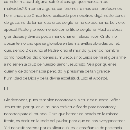
cometer maldad alguna, sufrió el castigo que merecían los
malvados? Sin temor alguno, confesemos, o más bien profesemos,
hermanos, que Cristo fue crucificado por nosotros; digámoslo llenos
de gozo, no de temor; cubiertos de gloria, no de bochorno. Lo vio el
apóstol Pablo y lo recomendó como título de gloria. Muchas obras
grandiosas y divinas podía mencionar en relación con Cristo; no
obstante, no dijo que se gloriaba en las maravillas obradas por él,
que, siendo Dios junto al Padre, creó el mundo, y, siendo hombre
como nosotros, dio órdenes al mundo, sino: Lejos de mí el gloriarme
a no ser en la cruz de nuestro Señor Jesucristo. Veía por quiénes,
quién y de dónde había pendido, y presumía de tan grande
humildad de Dios y de la divina excelsitud. Esto el Apóstol.
[…]
Gloriémonos, pues, también nosotros en la cruz de nuestro Señor
Jesucristo, por quien el mundo está crucificado para nosotros y
nosotros para el mundo. Cruz que hemos colocado en la misma
frente, es decir, en la sede del pudor, para que no nos avergoncemos.
Y si nos esforzamos por explicar cuál es la enseñanza de paciencia