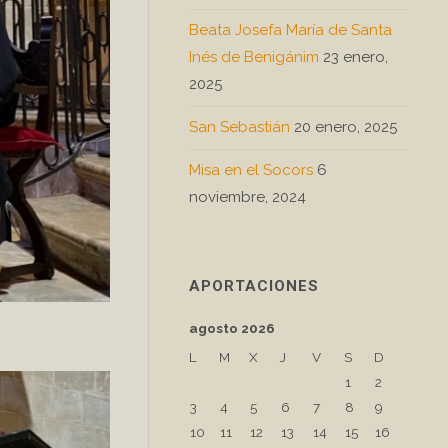
Beata Josefa María de Santa
Inés de Benigánim
23 enero,
2025
San Sebastián
20 enero, 2025
Misa en el Socors
6
noviembre, 2024
APORTACIONES
agosto 2026
L
M
X
J
V
S
D
1
2
3
4
5
6
7
8
9
10
11
12
13
14
15
16