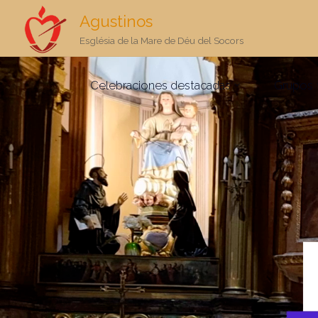
Agustinos
Església de la Mare de Déu del Socors
Saltar
Celebraciones destacadas
Grupos
al
contenido