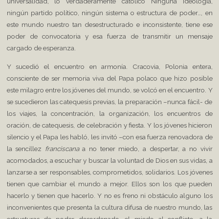
universalidad, lo verdaderamente católico Ninguna ideología,
ningún partido político, ningún sistema o estructura de poder…, en
este mundo nuestro tan desestructurado e inconsistente, tiene ese
poder de convocatoria y esa fuerza de transmitir un mensaje
cargado de esperanza.
Y sucedió el encuentro en armonía. Cracovia, Polonia entera,
consciente de ser memoria viva del Papa polaco que hizo posible
este milagro entre los jóvenes del mundo, se volcó en el encuentro. Y
se sucedieron las catequesis previas, la preparación –nunca fácil- de
los viajes, la concentración, la organización, los encuentros de
oración, de catequesis, de celebración y fiesta. Y los jóvenes hicieron
silencio y el Papa les habló, les invitó –con esa fuerza renovadora de
la sencillez
franciscana
a no tener miedo, a despertar, a no vivir
acomodados, a escuchar y buscar la voluntad de Dios en sus vidas, a
lanzarse a ser responsables, comprometidos, solidarios. Los jóvenes
tienen que cambiar el mundo a mejor. Ellos son los que pueden
hacerlo y tienen que hacerlo. Y no es freno ni obstáculo alguno los
inconvenientes que presenta la cultura difusa de nuestro mundo, las
estructuras de poder desordenado, el miedo al conflicto, a la