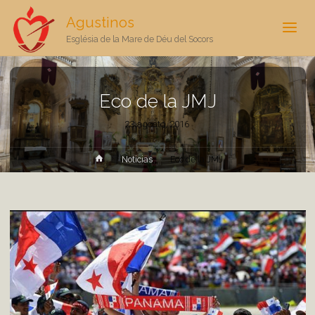
Agustinos
Església de la Mare de Déu del Socors
Eco de la JMJ
23 agosto, 2016
Inicio
Noticias
Eco de la JMJ