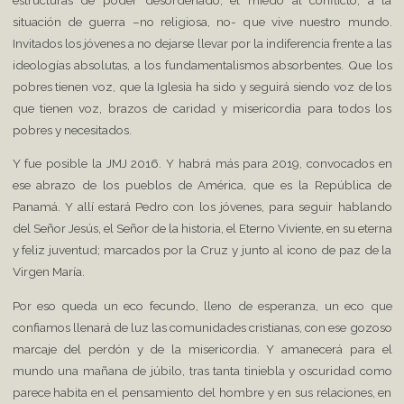
situación de guerra –no religiosa, no- que vive nuestro mundo.
Invitados los jóvenes a no dejarse llevar por la indiferencia frente a las
ideologías absolutas, a los fundamentalismos absorbentes. Que los
pobres tienen voz, que la Iglesia ha sido y seguirá siendo voz de los
que tienen voz, brazos de caridad y misericordia para todos los
pobres y necesitados.
Y fue posible la JMJ 2016. Y habrá más para 2019, convocados en
ese abrazo de los pueblos de América, que es la República de
Panamá. Y allí estará Pedro con los jóvenes, para seguir hablando
del Señor Jesús, el Señor de la historia, el Eterno Viviente, en su eterna
y feliz juventud; marcados por la Cruz y junto al icono de paz de la
Virgen María.
Por eso queda un eco fecundo, lleno de esperanza, un eco que
confiamos llenará de luz las comunidades cristianas, con ese gozoso
marcaje del perdón y de la misericordia. Y amanecerá para el
mundo una mañana de júbilo, tras tanta tiniebla y oscuridad como
parece habita en el pensamiento del hombre y en sus relaciones, en