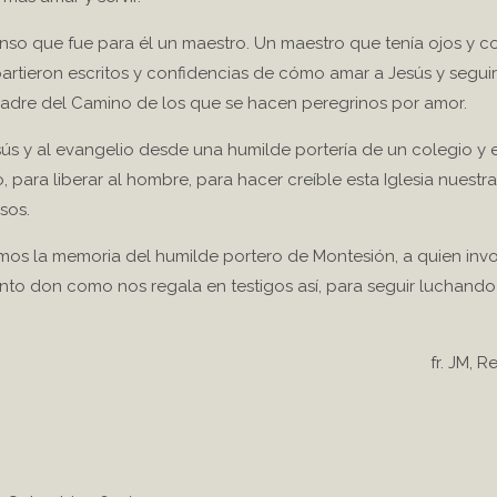
nso que fue para él un maestro. Un maestro que tenía ojos y c
artieron escritos y confidencias de cómo amar a Jesús y seguir
 Madre del Camino de los que se hacen peregrinos por amor.
s y al evangelio desde una humilde portería de un colegio y e
do, para liberar al hombre, para hacer creíble esta Iglesia nues
sos.
bramos la memoria del humilde portero de Montesión, a quien i
 tanto don como nos regala en testigos así, para seguir luchand
fr. JM, 