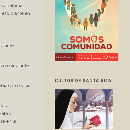
su fraterna
n estudiante en
udiante,
ven estudiante
CULTOS DE SANTA RITA
ia) al servicio
 dos
Fabro,
rse en la