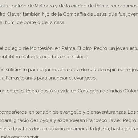
a, patrón de Mallorca y de la ciudad de Palma, recordamos 
dro Claver, también hijo de la Compañía de Jesús, que fue jove
l humilde portero de la casa.
el colegio de Montesión, en Palma. El otro, Pedro, un joven est
entablan diálogos ocultos en la historia.
n suficiente para dejarnos una obra de calado espiritual; el jo
 a tierras lejanas para anunciar el evangelio.
un colegio, Pedro gastó su vida en Cartagena de Indias (Colomb
compañeros; en tensión de evangelio y bienaventuranzas. Los
dara Ignacio de Loyola y expandieran Francisco Javier, Pedro 
hasta hoy. Los dos en servicio de amor a la Iglesia, hasta gasta
más amar y servir.