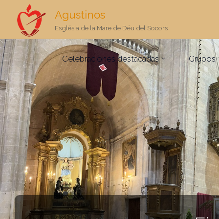
Agustinos
Església de la Mare de Déu del Socors
Saltar
Celebraciones destacadas
Grupos
al
contenido