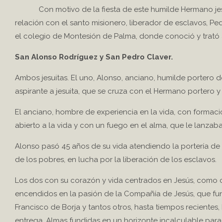
Con motivo de la fiesta de este humilde Hermano jesuit
relación con el santo misionero, liberador de esclavos, Pe
el colegio de Montesión de Palma, donde conoció y trató a
San Alonso Rodríguez y San Pedro Claver.
Ambos jesuitas. El uno, Alonso, anciano, humilde portero d
aspirante a jesuita, que se cruza con el Hermano portero y 
El anciano, hombre de experiencia en la vida, con formació
abierto a la vida y con un fuego en el alma, que le lanzaba
Alonso pasó 45 años de su vida atendiendo la portería de 
de los pobres, en lucha por la liberación de los esclavos.
Los dos con su corazón y vida centrados en Jesús, como 
encendidos en la pasión de la Compañía de Jesús, que fun
Francisco de Borja y tantos otros, hasta tiempos recientes, 
entrega. Almas fundidas en un horizonte incalculable para 