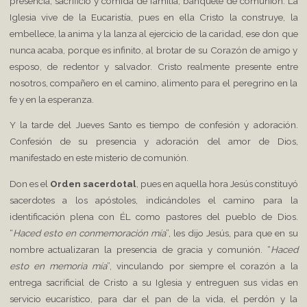
presencia, sacrificio y comida de familia, banquete de comunión. La
Iglesia vive de la Eucaristía, pues en ella Cristo la construye, la
embellece, la anima y la lanza al ejercicio de la caridad, ese don que
nunca acaba, porque es infinito, al brotar de su Corazón de amigo y
esposo, de redentor y salvador. Cristo realmente presente entre
nosotros, compañero en el camino, alimento para el peregrino en la
fe y en la esperanza.
Y la tarde del Jueves Santo es tiempo de confesión y adoración.
Confesión de su presencia y adoración del amor de Dios,
manifestado en este misterio de comunión.
Don es el
Orden sacerdotal
, pues en aquella hora Jesús constituyó
sacerdotes a los apóstoles, indicándoles el camino para la
identificación plena con ÉL como pastores del pueblo de Dios.
“
Haced esto en conmemoración mía
”, les dijo Jesús, para que en su
nombre actualizaran la presencia de gracia y comunión. “
Haced
esto en memoria mía
”, vinculando por siempre el corazón a la
entrega sacrificial de Cristo a su Iglesia y entreguen sus vidas en
servicio eucarístico, para dar el pan de la vida, el perdón y la