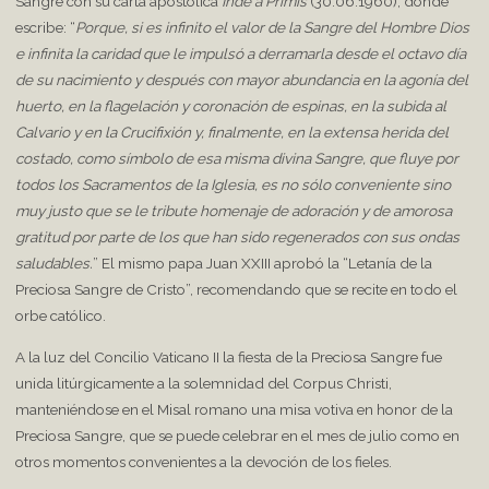
Sangre con su carta apostólica
Inde a Primis
(30.06.1960), donde
escribe: “
Porque, si es infinito el valor de la Sangre del Hombre Dios
e infinita la caridad que le impulsó a derramarla desde el octavo día
de su nacimiento y después con mayor abundancia en la agonía del
huerto, en la flagelación y coronación de espinas, en la subida al
Calvario y en la Crucifixión y, finalmente, en la extensa herida del
costado, como símbolo de esa misma divina Sangre, que fluye por
todos los Sacramentos de la Iglesia, es no sólo conveniente sino
muy justo que se le tribute homenaje de adoración y de amorosa
gratitud por parte de los que han sido regenerados con sus ondas
saludables.
” El mismo papa Juan XXIII aprobó la “Letanía de la
Preciosa Sangre de Cristo”, recomendando que se recite en todo el
orbe católico.
A la luz del Concilio Vaticano II la fiesta de la Preciosa Sangre fue
unida litúrgicamente a la solemnidad del Corpus Christi,
manteniéndose en el Misal romano una misa votiva en honor de la
Preciosa Sangre, que se puede celebrar en el mes de julio como en
otros momentos convenientes a la devoción de los fieles.