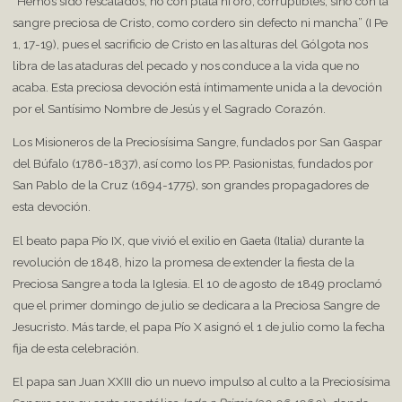
“Hemos sido rescatados, no con plata ni oro, corruptibles, sino con la
sangre preciosa de Cristo, como cordero sin defecto ni mancha” (I Pe
1, 17-19), pues el sacrificio de Cristo en las alturas del Gólgota nos
libra de las ataduras del pecado y nos conduce a la vida que no
acaba. Esta preciosa devoción está íntimamente unida a la devoción
por el Santísimo Nombre de Jesús y el Sagrado Corazón.
Los Misioneros de la Preciosísima Sangre, fundados por San Gaspar
del Búfalo (1786-1837), así como los PP. Pasionistas, fundados por
San Pablo de la Cruz (1694-1775), son grandes propagadores de
esta devoción.
El beato papa Pío IX, que vivió el exilio en Gaeta (Italia) durante la
revolución de 1848, hizo la promesa de extender la fiesta de la
Preciosa Sangre a toda la Iglesia. El 10 de agosto de 1849 proclamó
que el primer domingo de julio se dedicara a la Preciosa Sangre de
Jesucristo. Más tarde, el papa Pío X asignó el 1 de julio como la fecha
fija de esta celebración.
El papa san Juan XXIII dio un nuevo impulso al culto a la Preciosísima