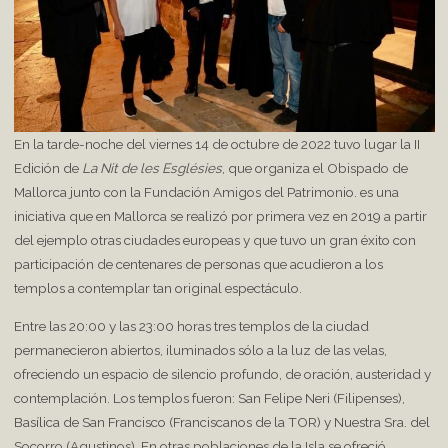
En la tarde-noche del viernes 14 de octubre de 2022 tuvo lugar la II
Edición de
La Nit de les Esglésies
, que organiza el Obispado de
Mallorca junto con la Fundación Amigos del Patrimonio. es una
iniciativa que en Mallorca se realizó por primera vez en 2019 a partir
del ejemplo otras ciudades europeas y que tuvo un gran éxito con
participación de centenares de personas que acudieron a los
templos a contemplar tan original espectáculo.
Entre las 20:00 y las 23:00 horas tres templos de la ciudad
permanecieron abiertos, iluminados sólo a la luz de las velas,
ofreciendo un espacio de silencio profundo, de oración, austeridad y
contemplación. Los templos fueron: San Felipe Neri (Filipenses),
Basílica de San Francisco (Franciscanos de la TOR) y Nuestra Sra. del
Socorro (Agustinos). En otras poblaciones de la Isla se ofreció