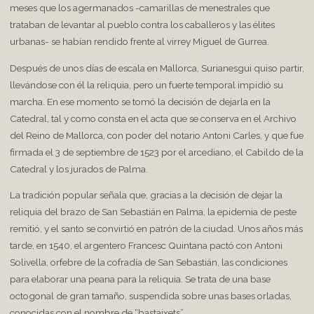
meses que los agermanados -camarillas de menestrales que
trataban de levantar al pueblo contra los caballeros y las élites
urbanas- se habían rendido frente al virrey Miguel de Gurrea.
Después de unos días de escala en Mallorca, Surianesgui quiso partir,
llevándose con él la reliquia, pero un fuerte temporal impidió su
marcha. En ese momento se tomó la decisión de dejarla en la
Catedral, tal y como consta en el acta que se conserva en el Archivo
del Reino de Mallorca, con poder del notario Antoni Carles, y que fue
firmada el 3 de septiembre de 1523 por el arcediano, el Cabildo de la
Catedral y los jurados de Palma.
La tradición popular señala que, gracias a la decisión de dejar la
reliquia del brazo de San Sebastián en Palma, la epidemia de peste
remitió, y el santo se convirtió en patrón de la ciudad. Unos años más
tarde, en 1540, el argentero Francesc Quintana pactó con Antoni
Solivella, orfebre de la cofradía de San Sebastián, las condiciones
para elaborar una peana para la reliquia. Se trata de una base
octogonal de gran tamaño, suspendida sobre unas bases orladas,
conocidas con el nombre de “bastaixets”.