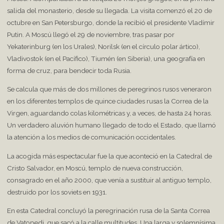
salida del monasterio, desde su llegada. La visita comenzó el 20 de
octubre en San Petersburgo, donde la recibió el presidente Vladímir
Putin. A Moscú llegó el 29 de noviembre, tras pasar por
Yekaterinburg (en los Urales), Norilsk (en el círculo polar ártico),
Vladivostok (en el Pacífico), Tiumén (en Siberia), una geografía en
forma de cruz, para bendecir toda Rusia.
Se calcula que más de dos millones de peregrinos rusos veneraron
en los diferentes templos de quince ciudades rusas la Correa de la
Virgen, aguardando colas kilométricas y, a veces, de hasta 24 horas.
Un verdadero aluvión humano llegado de todo el Estado, que llamó
la atención a los medios de comunicación occidentales.
La acogida más espectacular fue la que aconteció en la Catedral de
Cristo Salvador, en Moscú, templo de nueva construcción,
consagrado en el año 2000, que venía a sustituir al antiguo templo,
destruido por los soviets en 1931.
En esta Catedral concluyó la peregrinación rusa de la Santa Correa
de Vatopedi, que sacó a la calle multitudes. Una larga y solemnísima