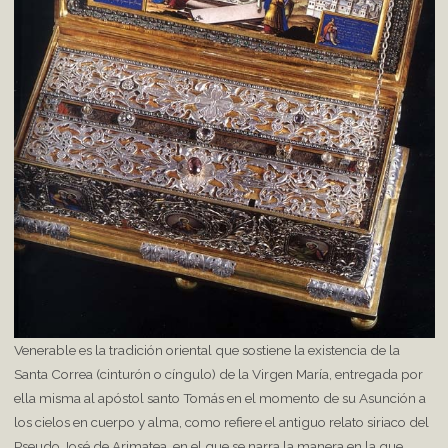
Venerable es la tradición oriental que sostiene la existencia de la
Santa Correa (cinturón o cíngulo) de la Virgen María, entregada por
ella misma al apóstol santo Tomás en el momento de su Asunción a
los cielos en cuerpo y alma, como refiere el antiguo relato siriaco del
Pseudo José de Arimatea, en el que se narra la manera en la que