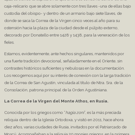
caja-relicario que se abre solamente con tres llaves -una de ellas bajo
custodia del obispo- y dentro de un armario bajo siete llaves, de
donde se saca la Correa de la Virgen cinco veces al año para su
ostensión hacia la plaza de la ciudad desde el púlpito externo,
decorado por Donatello entre 1428 y 1438, para la veneración de los
fieles.
Estamos, evidentemente, ante hechos singulares, mantenidos por
una fuerte tradición devocional, señaladamente en el Oriente, sin
contrastes históricos suficientes y nebulosas en la documentación.
Los recogemos aquí por su interés de conexión con la larga tradición
de la Correa de San Agustín, vinculada al título de Ntra. Sra. de la
Consolación, patrona principal de la Orden Agustiniana.
La Correa de la Virgen del Monte Athos, en Rusia.
Conocida por los griegos como “
hagia zoni
”, es la más preciada
reliquia dentro de la Iglesia Ortodoxa, y visitó en 2011, hace ahora
diez años, varias ciudades de Rusia, invitados por el Patriarcado de
Moscú. Acompañaban a la reliquia 20 monjes griegos, en la primera