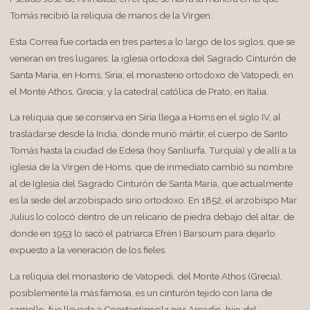
Tomás recibió la reliquia de manos de la Virgen.
Esta Correa fue cortada en tres partes a lo largo de los siglos, que se
veneran en tres lugares: la iglesia ortodoxa del Sagrado Cinturón de
Santa María, en Homs, Siria; el monasterio ortodoxo de Vatopedi, en
el Monte Athos, Grecia; y la catedral católica de Prato, en Italia.
La reliquia que se conserva en Siria llega a Homs en el siglo IV, al
trasladarse desde la India, donde murió mártir, el cuerpo de Santo
Tomás hasta la ciudad de Edesa (hoy Sanliurfa, Turquía) y de allí a la
iglesia de la Virgen de Homs, que de inmediato cambió su nombre
al de Iglesia del Sagrado Cinturón de Santa María, que actualmente
es la sede del arzobispado sirio ortodoxo. En 1852, el arzobispo Mar
Julius lo colocó dentro de un relicario de piedra debajo del altar, de
donde en 1953 lo sacó el patriarca Efrén I Barsoum para dejarlo
expuesto a la veneración de los fieles.
La reliquia del monasterio de Vatopedi, del Monte Athos (Grecia),
posiblemente la más famosa, es un cinturón tejido con lana de
camello, fue llevada a Constantinopla por Arcadio, hijo del