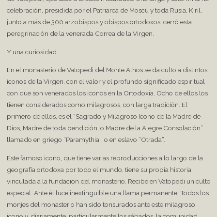
celebración, presidida por el Patriarca de Moscú y toda Rusia, Kiril,
junto a más de 300 arzobispos y obispos ortodoxos, cerró esta
peregrinación de la venerada Correa de la Virgen.
Y una curiosidad…
En el monasterio de Vatopedi del Monte Athos se da culto a distintos
iconos de la Virgen, con el valor y el profundo significado espiritual
con que son venerados los iconos en la Ortodoxia. Ocho de ellos los
tienen considerados como milagrosos, con larga tradición. El
primero de ellos, es el “Sagrado y Milagroso Icono de la Madre de
Dios, Madre de toda bendición, o Madre de la Alegre Consolación”.
llamado en griego “Paramythia”, o en eslavo “Otrada”.
Este famoso icono, que tiene varias reproducciones a lo largo de la
geografía ortodoxa por todo el mundo, tiene su propia historia,
vinculada a la fundación del monasterio. Recibe en Vatopedi un culto
especial. Ante él luce inextinguible una llama permanente. Todos los
monjes del monasterio han sido tonsurados ante este milagroso
icono y, diariamente, particularmente los sábados, la comunidad,