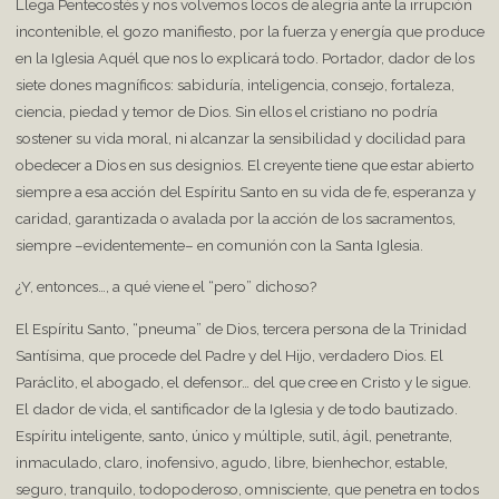
Llega Pentecostés y nos volvemos locos de alegría ante la irrupción
incontenible, el gozo manifiesto, por la fuerza y energía que produce
en la Iglesia Aquél que nos lo explicará todo. Portador, dador de los
siete dones magníficos: sabiduría, inteligencia, consejo, fortaleza,
ciencia, piedad y temor de Dios. Sin ellos el cristiano no podría
sostener su vida moral, ni alcanzar la sensibilidad y docilidad para
obedecer a Dios en sus designios. El creyente tiene que estar abierto
siempre a esa acción del Espíritu Santo en su vida de fe, esperanza y
caridad, garantizada o avalada por la acción de los sacramentos,
siempre –evidentemente– en comunión con la Santa Iglesia.
¿Y, entonces…, a qué viene el “pero” dichoso?
El Espíritu Santo, “pneuma” de Dios, tercera persona de la Trinidad
Santísima, que procede del Padre y del Hijo, verdadero Dios. El
Paráclito, el abogado, el defensor… del que cree en Cristo y le sigue.
El dador de vida, el santificador de la Iglesia y de todo bautizado.
Espíritu inteligente, santo, único y múltiple, sutil, ágil, penetrante,
inmaculado, claro, inofensivo, agudo, libre, bienhechor, estable,
seguro, tranquilo, todopoderoso, omnisciente, que penetra en todos