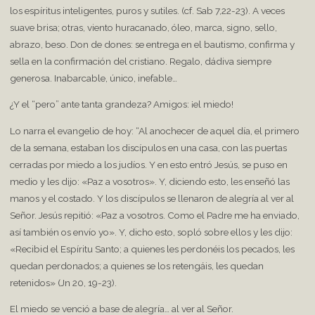
los espíritus inteligentes, puros y sutiles. (cf. Sab 7,22-23). A veces
suave brisa; otras, viento huracanado, óleo, marca, signo, sello,
abrazo, beso. Don de dones: se entrega en el bautismo, confirma y
sella en la confirmación del cristiano. Regalo, dádiva siempre
generosa. Inabarcable, único, inefable…
¿Y el “pero” ante tanta grandeza? Amigos: ¡el miedo!
Lo narra el evangelio de hoy: “Al anochecer de aquel día, el primero
de la semana, estaban los discípulos en una casa, con las puertas
cerradas por miedo a los judíos. Y en esto entró Jesús, se puso en
medio y les dijo: «Paz a vosotros». Y, diciendo esto, les enseñó las
manos y el costado. Y los discípulos se llenaron de alegría al ver al
Señor. Jesús repitió: «Paz a vosotros. Como el Padre me ha enviado,
así también os envío yo». Y, dicho esto, sopló sobre ellos y les dijo:
«Recibid el Espíritu Santo; a quienes les perdonéis los pecados, les
quedan perdonados; a quienes se los retengáis, les quedan
retenidos» (Jn 20, 19-23).
El miedo se venció a base de alegría… al ver al Señor.