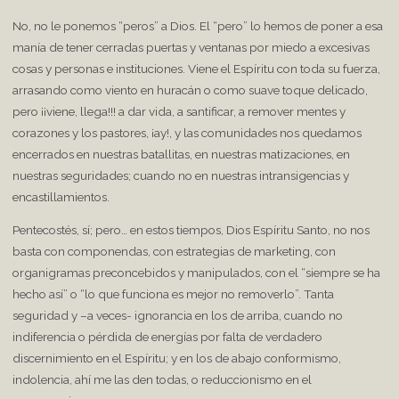
No, no le ponemos “peros” a Dios. El “pero” lo hemos de poner a esa
manía de tener cerradas puertas y ventanas por miedo a excesivas
cosas y personas e instituciones. Viene el Espíritu con toda su fuerza,
arrasando como viento en huracán o como suave toque delicado,
pero ¡¡viene, llega!!! a dar vida, a santificar, a remover mentes y
corazones y los pastores, ¡ay!, y las comunidades nos quedamos
encerrados en nuestras batallitas, en nuestras matizaciones, en
nuestras seguridades; cuando no en nuestras intransigencias y
encastillamientos.
Pentecostés, sí; pero… en estos tiempos, Dios Espíritu Santo, no nos
basta con componendas, con estrategias de marketing, con
organigramas preconcebidos y manipulados, con el “siempre se ha
hecho así” o “lo que funciona es mejor no removerlo”. Tanta
seguridad y –a veces- ignorancia en los de arriba, cuando no
indiferencia o pérdida de energías por falta de verdadero
discernimiento en el Espíritu; y en los de abajo conformismo,
indolencia, ahí me las den todas, o reduccionismo en el