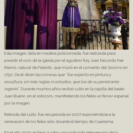
Esta imagen, talla en madera policromada, fue realizada para
presidir el coro de la iglesia por el agustino fray Juan Facundo Fee
Maimó, natural de Felanitx, que murió en el convento del Socorro en
1750. De él dicen las crónicas que “
fue experto en pintura y
escultura, sin más reglas ni estudios, que los de su penetrante
ingenio
”. Durante muchos años recibió culto en la capilla del beato
Juan Bueno, en el sotocoro, manifestando los fieles un fervor especial
por la imagen.
Retirada del culto, fue recuperada en 2007 exponiéndose a la
veneración de los fieles sólo durante el tiempo de Cuaresma.
En el año 2009 se llevó a cabo una profunda intervención de la