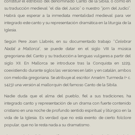
constituir el estribillo del denominado Canto de la Sibila, o como en
su traducción medieval “el día del Juicio” o nuestro “jorn del Judici”.
Habrá que esperar a la inmediata mentalidad medieval para ver
integrado este canto y su representación dramática en la liturgia de la
Iglesia.
Según Pere Joan Llabrés, en su documentado trabajo “
Celebrar
Nadal a Mallorca
”, se puede datar en el siglo VIII la música
gregoriana del Canto y su traducción a lenguas vulgares a partir del
siglo XII. En Mallorca se introduce tras la Conquista en 1229,
coexistiendo durante siglos las versiones en latín y en catalán, ambos
con melodía gregoriana. Se atribuye al escritor Anselm Turmeda (+ c.
1423) una versión al mallorquín del famoso Canto de la Sibila.
Nadie duda que el alma del pueblo, fiel a sus tradiciones, ha
integrado canto y representación de un drama con fuerte contenido
cristiano en una noche de profundo sentido espiritual y litúrgico en la
vida de la Iglesia. Es verdad que no está exento de cierto folclore
popular, que no le resta nada a su dramatismo.