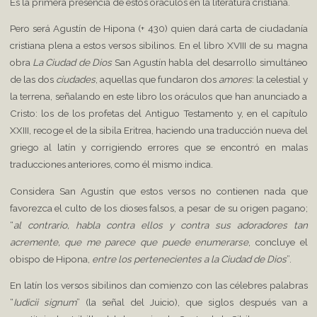
Es la primera presencia de estos oráculos en la literatura cristiana.
Pero será Agustín de Hipona (+ 430) quien dará carta de ciudadanía
cristiana plena a estos versos sibilinos. En el libro XVIII de su magna
obra
La Ciudad de Dios
San Agustín habla del desarrollo simultáneo
de las dos
ciudades
, aquellas que fundaron dos
amores
: la celestial y
la terrena, señalando en este libro los oráculos que han anunciado a
Cristo: los de los profetas del Antiguo Testamento y, en el capítulo
XXIII, recoge el de la sibila Eritrea, haciendo una traducción nueva del
griego al latín y corrigiendo errores que se encontró en malas
traducciones anteriores, como él mismo indica.
Considera San Agustín que estos versos no contienen nada que
favorezca el culto de los dioses falsos, a pesar de su origen pagano;
“
al contrario, habla contra ellos y contra sus adoradores tan
acremente, que me parece que puede enumerarse
, concluye el
obispo de Hipona,
entre los pertenecientes a la Ciudad de Dios
”.
En latín los versos sibilinos dan comienzo con las célebres palabras
“
Iudicii signum
” (la señal del Juicio), que siglos después van a