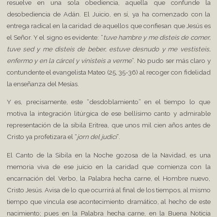
resuelve en una sola obediencia, aquella que confunde la
desobediencia de Adán. El Juicio, en sí, ya ha comenzado con la
entrega radical en la caridad de aquellos que confiesan que Jesús es
el Señor. Y el signo es evidente: “
tuve hambre y me disteis de comer,
tuve sed y me disteis de beber, estuve desnudo y me vestisteis,
enfermo y en la cárcel y vinisteis a verme
”. No pudo ser más claro y
contundente el evangelista Mateo (25, 35-36) al recoger con fidelidad
la enseñanza del Mesías.
Y es, precisamente, este “desdoblamiento” en el tiempo lo que
motiva la integración litúrgica de ese bellísimo canto y admirable
representación de la sibila Eritrea, que unos mil cien años antes de
Cristo ya profetizara el “
jorn del judici
”.
El Canto de la Sibila en la Noche gozosa de la Navidad, es una
memoria viva de ese juicio en la caridad que comienza con la
encarnación del Verbo, la Palabra hecha carne, el Hombre nuevo,
Cristo Jesús. Avisa de lo que ocurrirá al final de los tiempos, al mismo
tiempo que vincula ese acontecimiento dramático, al hecho de este
nacimiento; pues en la Palabra hecha carne, en la Buena Noticia