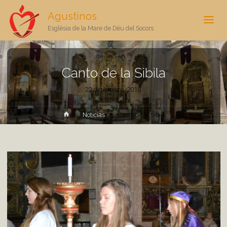
Agustinos
Església de la Mare de Déu del Socors
Canto de la Sibila
22 diciembre, 2015
Inicio
Noticias
Canto de la Sibila