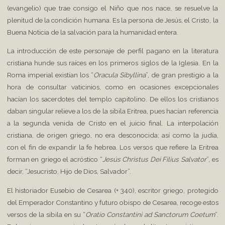
(evangelio) que trae consigo el Niño que nos nace, se resuelve la
plenitud de la condición humana. Es la persona de Jesús, el Cristo, la
Buena Noticia de la salvación para la humanidad entera.
La introducción de este personaje de perfil pagano en la literatura
cristiana hunde sus raíces en los primeros siglos de la Iglesia. En la
Roma imperial existían los “
Oracula Sibyllina
”, de gran prestigio a la
hora de consultar vaticinios, como en ocasiones excepcionales
hacían los sacerdotes del templo capitolino. De ellos los cristianos
daban singular relieve a los de la sibila Eritrea, pues hacían referencia
a la segunda venida de Cristo en el juicio final. La interpolación
cristiana, de origen griego, no era desconocida; así como la judía,
con el fin de expandir la fe hebrea. Los versos que refiere la Eritrea
forman en griego el acróstico “
Jesús Christus Dei Filius Salvator
”, es
decir, “Jesucristo, Hijo de Dios, Salvador”.
El historiador Eusebio de Cesarea (+ 340), escritor griego, protegido
del Emperador Constantino y futuro obispo de Cesarea, recoge estos
versos de la sibila en su “
Oratio Constantini ad Sanctorum Coetum
”.