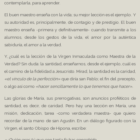
contemplarla, para aprender.
El buen maestro enseña con la vida; su mejor lección es el ejemplo. Y
su autoridad es, principalmente, de contagio y de prestigio. El buen
maestro enseña -primera y definitivamente- cuando transmite a los
alumnos, desde los gestos de la vida, el amor por la auténtica
sabiduría, el amor a la verdad.
Y, ¿cuál es la lección de la Virgen Inmaculada como Maestra de la
Verdad? Sin duda: la santidad, enseñarnos, desde el ejemplo, cuál es
el camino de la fidelidad a Jesucristo. Mirad, la santidad es la caridad,
«el vínculo de la perfección»
que diría san Pablo; el fin del precepto,
o algo así como
«hacer sencillamente lo que tenemos que hacer».
Las glorias de María, sus prerrogativas, son anuncios proféticos de
santidad, es decir, de caridad. Pero hay una lección en María, una
misión, dedicación, tarea -como verdadera maestra- que quiero
recordar de la mano de san Agustín. En un diálogo figurado con la
Virgen, el santo Obispo de Hipona, escribe:
«¿Quién eres tú que con tanta fe has concebido