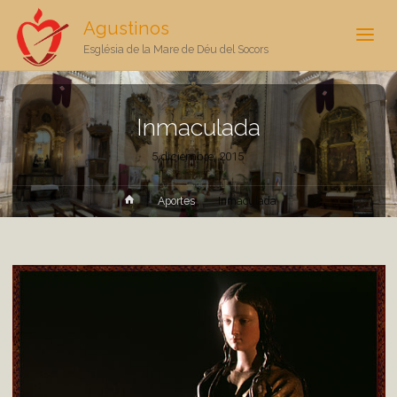
Agustinos
Església de la Mare de Déu del Socors
Inmaculada
5 diciembre, 2015
Inicio
Aportes
Inmaculada