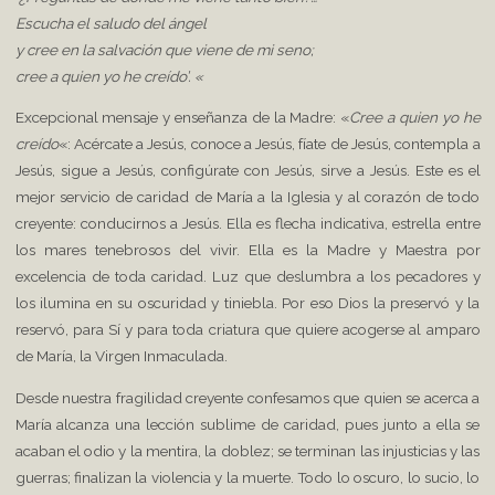
Escucha el saludo del ángel
y cree en la salvación que viene de mi seno;
cree a quien yo he creído’. «
Excepcional mensaje y enseñanza de la Madre: «
Cree a quien yo he
creído
«: Acércate a Jesús, conoce a Jesús, fíate de Jesús, contempla a
Jesús, sigue a Jesús, configúrate con Jesús, sirve a Jesús. Este es el
mejor servicio de caridad de María a la Iglesia y al corazón de todo
creyente: conducirnos a Jesús. Ella es flecha indicativa, estrella entre
los mares tenebrosos del vivir. Ella es la Madre y Maestra por
excelencia de toda caridad. Luz que deslumbra a los pecadores y
los ilumina en su oscuridad y tiniebla. Por eso Dios la preservó y la
reservó, para Sí y para toda criatura que quiere acogerse al amparo
de María, la Virgen Inmaculada.
Desde nuestra fragilidad creyente confesamos que quien se acerca a
María alcanza una lección sublime de caridad, pues junto a ella se
acaban el odio y la mentira, la doblez; se terminan las injusticias y las
guerras; finalizan la violencia y la muerte. Todo lo oscuro, lo sucio, lo