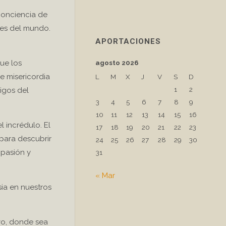
 conciencia de
nes del mundo.
APORTACIONES
que los
agosto 2026
e misericordia
L
M
X
J
V
S
D
1
2
igos del
3
4
5
6
7
8
9
10
11
12
13
14
15
16
l incrédulo. El
17
18
19
20
21
22
23
 para descubrir
24
25
26
27
28
29
30
 pasión y
31
« Mar
sia en nuestros
vo, donde sea