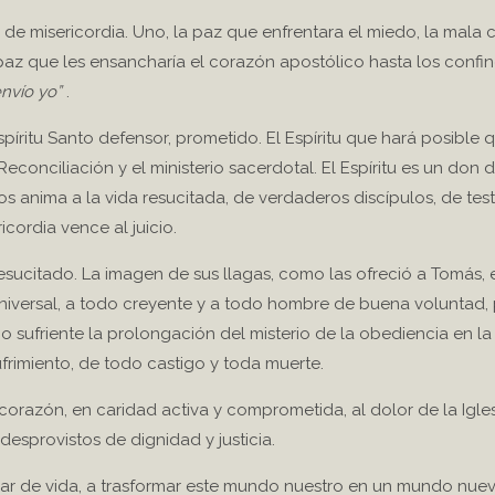
 de misericordia. Uno, la paz que enfrentara el miedo, la mala
paz que les ensancharía el corazón apostólico hasta los confi
envío yo”
.
íritu Santo defensor, prometido. El Espíritu que hará posible 
nciliación y el ministerio sacerdotal. El Espíritu es un don d
 anima a la vida resucitada, de verdaderos discípulos, de test
ordia vence al juicio.
esucitado. La imagen de sus llagas, como las ofreció a Tomás, e
 universal, a todo creyente y a todo hombre de buena voluntad,
mo sufriente la prolongación del misterio de la obediencia en la
frimiento, de todo castigo y toda muerte.
 corazón, en caridad activa y comprometida, al dolor de la Igle
desprovistos de dignidad y justicia.
iar de vida, a trasformar este mundo nuestro en un mundo nue