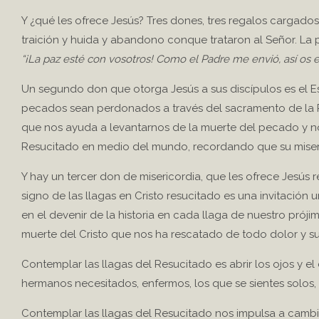
Y ¿qué les ofrece Jesús? Tres dones, tres regalos cargados
traición y huida y abandono conque trataron al Señor. La 
“¡La paz esté con vosotros! Como el Padre me envió, así os 
Un segundo don que otorga Jesús a sus discípulos es el Esp
pecados sean perdonados a través del sacramento de la Reco
que nos ayuda a levantarnos de la muerte del pecado y nos
Resucitado en medio del mundo, recordando que su miseric
Y hay un tercer don de misericordia, que les ofrece Jesús r
signo de las llagas en Cristo resucitado es una invitación
en el devenir de la historia en cada llaga de nuestro próji
muerte del Cristo que nos ha rescatado de todo dolor y su
Contemplar las llagas del Resucitado es abrir los ojos y el
hermanos necesitados, enfermos, los que se sientes solos, 
Contemplar las llagas del Resucitado nos impulsa a camb