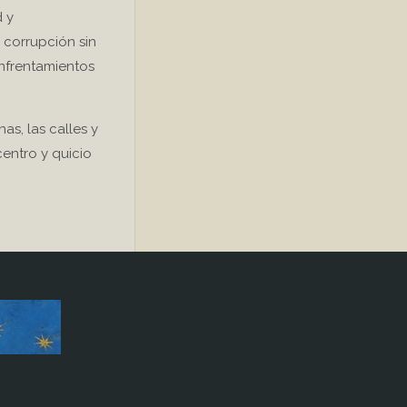
d y
 corrupción sin
enfrentamientos
nas, las calles y
centro y quicio