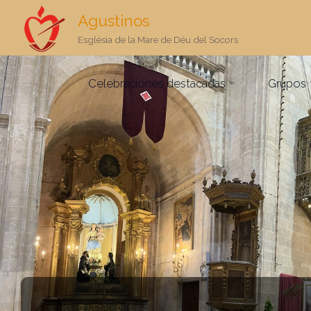
Agustinos
Església de la Mare de Déu del Socors
Saltar
Celebraciones destacadas
Grupos
al
contenido