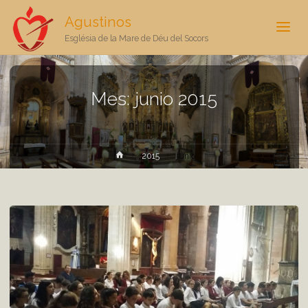
Agustinos
Església de la Mare de Déu del Socors
Mes:
junio 2015
Inicio
2015
junio