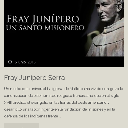
15 junio, 2015
Fray Junípero Serra
Un mallorquín universal La iglesia de Mallorca ha vivido con gozo la
canonización de este humilde religioso franciscano que en el siglo
XVIII predicó el evangelio en las tierras del oeste americano y
desarrolló una labor ingente en la fundación de misiones y en la
defensa de los indígenas frente …