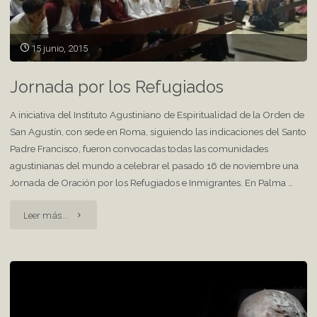
15 junio, 2015
Jornada por los Refugiados
A iniciativa del Instituto Agustiniano de Espiritualidad de la Orden de
San Agustín, con sede en Roma, siguiendo las indicaciones del Santo
Padre Francisco, fueron convocadas todas las comunidades
agustinianas del mundo a celebrar el pasado 16 de noviembre una
Jornada de Oración por los Refugiados e Inmigrantes. En Palma …
"Jornada
Leer más...
por
los
Refugiados"