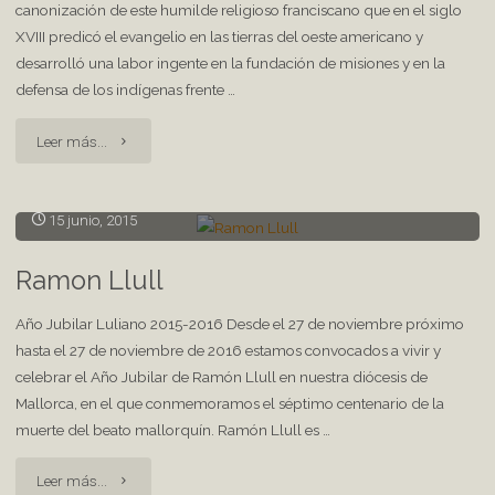
canonización de este humilde religioso franciscano que en el siglo
XVIII predicó el evangelio en las tierras del oeste americano y
desarrolló una labor ingente en la fundación de misiones y en la
defensa de los indígenas frente …
"Fray
Leer más...
Junípero
15 junio, 2015
Serra"
Ramon Llull
Año Jubilar Luliano 2015-2016 Desde el 27 de noviembre próximo
hasta el 27 de noviembre de 2016 estamos convocados a vivir y
celebrar el Año Jubilar de Ramón Llull en nuestra diócesis de
Mallorca, en el que conmemoramos el séptimo centenario de la
muerte del beato mallorquín. Ramón Llull es …
"Ramon
Leer más...