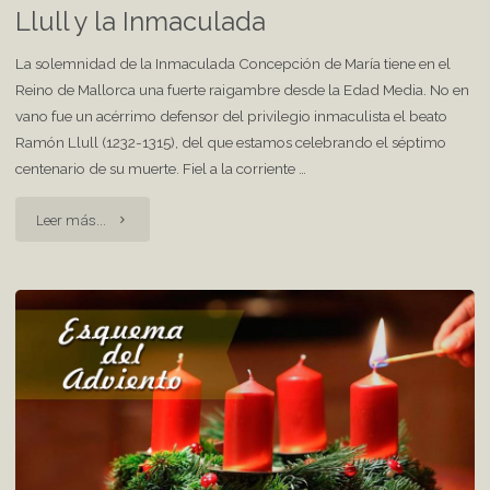
Llull y la Inmaculada
La solemnidad de la Inmaculada Concepción de María tiene en el
Reino de Mallorca una fuerte raigambre desde la Edad Media. No en
vano fue un acérrimo defensor del privilegio inmaculista el beato
Ramón Llull (1232-1315), del que estamos celebrando el séptimo
centenario de su muerte. Fiel a la corriente …
"Llull
Leer más...
y
la
Inmaculada"