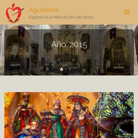
Agustinos
Església de la Mare de Déu del Socors
Año:
2015
Inicio
2015