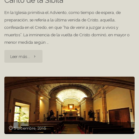
Canto de la Sibila
En la Iglesia primitiva el Adviento, como tiempo de espera, de
preparación, se refería a la última venida de Cristo, aquella,
confesada en el Credo, en que “ha de venir a juzgar a vivos y
muertos”. La inminencia de la vuelta de Cristo dominó, en mayor o
menor medida según …
"Canto
Leer más...
de
la
Sibila"
5 diciembre, 2015